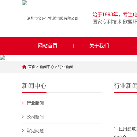
始于1993年，专注
国家专利技术 欧盟
网站首页
关于我们
首页
>
新闻中心
>
行业新闻
新闻中心
行业新
行业新闻
公司新闻
1. 民用
常见问题