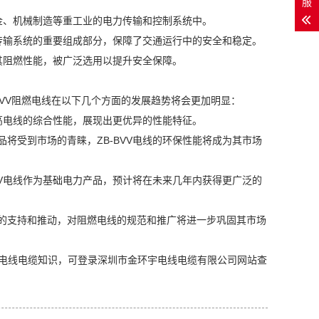
服
冶金、机械制造等重工业的电力传输和控制系统中。
信号传输系统的重要组成部分，保障了交通运行中的安全和稳定。
借其阻燃性能，被广泛选用以提升安全保障。
BVV阻燃电线在以下几个方面的发展趋势将会更加明显：
提高电线的综合性能，展现出更优异的性能特征。
品将受到市场的青睐，ZB-BVV电线的环保性能将成为其市场
BVV电线作为基础电力产品，预计将在未来几年内获得更广泛的
策的支持和推动，对阻燃电线的规范和推广将进一步巩固其市场
于电线电缆知识，可登录深圳市金环宇电线电缆有限公司网站查