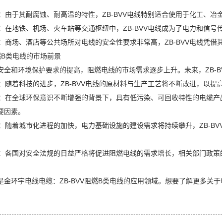
设备：由于其耐腐蚀、耐高温的特性，ZB-BVV电线特别适合使用于化工、
系统：在地铁、机场、火车站等交通枢纽中，ZB-BVV电线成为了电力和
场所：商场、酒店等公共场所对电线的安全性要求非常高，ZB-BVV电线凭
阻燃B类电线的市场前景
安全和环境保护要求的提高，阻燃电线的市场需求逐步上升。未来，ZB-
创新：随着科技的进步，ZB-BVV电线的原材料与生产工艺将不断改进，以
需求：在全球环保意识不断增强的背景下，具有低污染、可回收特性的电缆产
要因素。
扩展：随着城市化进程的加快，电力基础设施的建设需求将持续攀升，ZB-
支持：各国对安全法规的日益严格将促进阻燃电线的需求增长，相关部门政
是金环宇电线电缆：ZB-BVV阻燃B类电线的应用领域。想要了解更多关