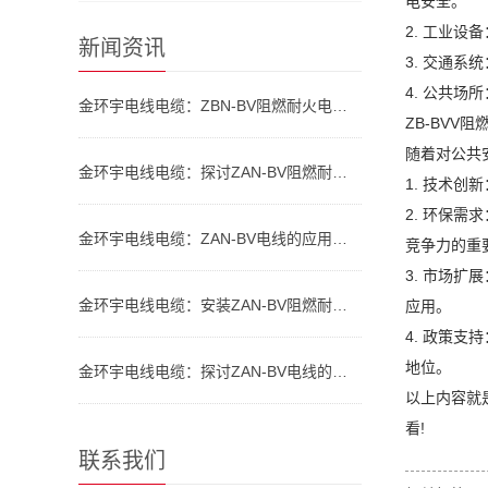
电安全。
2. 工业
新闻资讯
3. 交通
4. 公共
金环宇电线电缆：ZBN-BV阻燃耐火电线的技术参数
ZB-BVV
随着对公共
金环宇电线电缆：探讨ZAN-BV阻燃耐火电线的介绍、特点
1. 技术
2. 环保
金环宇电线电缆：ZAN-BV电线的应用领域
竞争力的重
3. 市场
金环宇电线电缆：安装ZAN-BV阻燃耐火电线的规范与技巧全解析
应用。
4. 政策
地位。
金环宇电线电缆：探讨ZAN-BV电线的优势
以上内容就
看!
联系我们