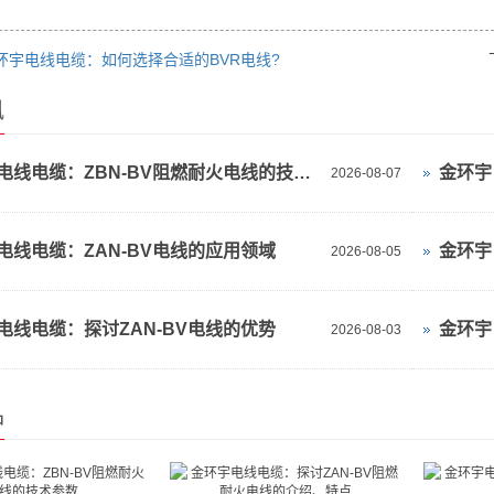
环宇电线电缆：如何选择合适的BVR电线?
讯
金环宇电线电缆：ZBN-BV阻燃耐火电线的技术参数
2026-08-07
电线电缆：ZAN-BV电线的应用领域
2026-08-05
电线电缆：探讨ZAN-BV电线的优势
2026-08-03
品