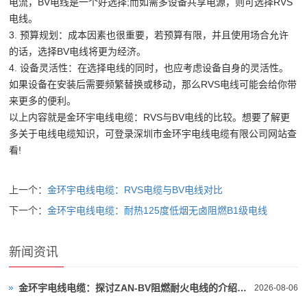
电流，BV电线是一个好选择;而如需多设备共享电源，则可选择RVS
电线。
3. 预算规划：成本因素也很重要，若预算有限，并且使用场合允许
的话，选择BV电线将更为经济。
4. 设备灵活性：在选择电线的同时，也应考虑设备自身的灵活性。
如果设备在安装后需要频繁替换或移动，那么RVS电线可能会给你带
来更多的便利。
以上内容就是金环宇电线电缆：RVS与BV电线的比较。想要了解更
多关于电线电缆知识，可登录深圳市金环宇电线电缆有限公司网站查
看!
上一个：
金环宇电线电缆：RVS电缆与BV电线对比
下一个：
金环宇电线电缆：耐热125度低烟无卤阻燃B1级电线
新闻资讯
金环宇电线电缆：探讨ZAN-BV阻燃耐火电线的介绍、特点
2026-08-06