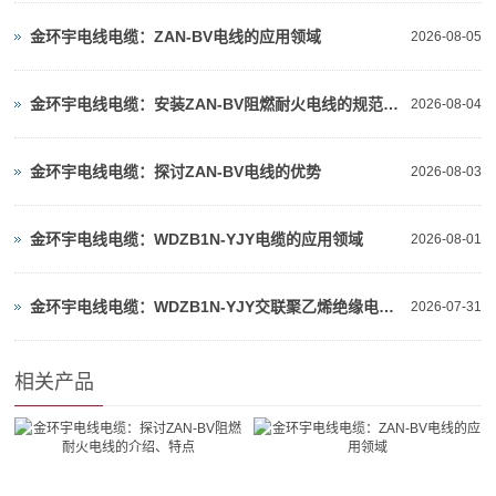
金环宇电线电缆：ZAN-BV电线的应用领域
2026-08-05
金环宇电线电缆：安装ZAN-BV阻燃耐火电线的规范与技巧全解析
2026-08-04
金环宇电线电缆：探讨ZAN-BV电线的优势
2026-08-03
金环宇电线电缆：WDZB1N-YJY电缆的应用领域
2026-08-01
金环宇电线电缆：WDZB1N-YJY交联聚乙烯绝缘电缆解析
2026-07-31
相关产品