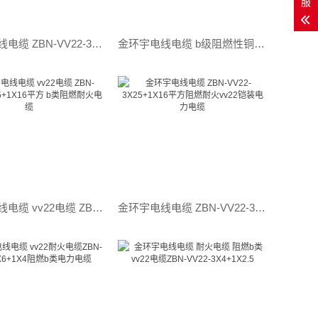
服
金环宇电线电缆 ZBN-VV22-3X120+1X70平方阻燃耐火vv22铠装电力电缆
金环宇电线电缆 b级阻燃性铜芯电缆ZBN-VV22-3X95+1X50 耐火电缆
金环宇电线电缆 vv22电缆 ZBN-VV22-3X35+1X16平方 b类阻燃耐火电缆
金环宇电线电缆 ZBN-VV22-3X25+1X16平方阻燃耐火vv22铠装电力电缆