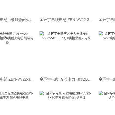
金环宇电线电缆 b级阻燃耐火vv22交联电缆ZBN-VV22-3X16+1X10平方
金环宇电线电缆 ZBN-VV22-3X10+1X6 阻燃级电缆 耐火vv22铠装电缆
金环宇电线电缆 ZBN-VV22-3X2.5+1X1.5阻燃b类耐火电缆 铠装电缆
金环宇电缆 五芯电力电缆ZBN-VV22-5X185平方 b类阻燃耐火电缆