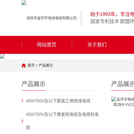
始于1993年，专注
国家专利技术 欧盟
网站首页
关于我们
首页
>
产品展示
产品展示
产品展
450/750V及以下聚氯乙烯绝缘电线
450/750V及以下橡套软电缆及电焊机电
缆