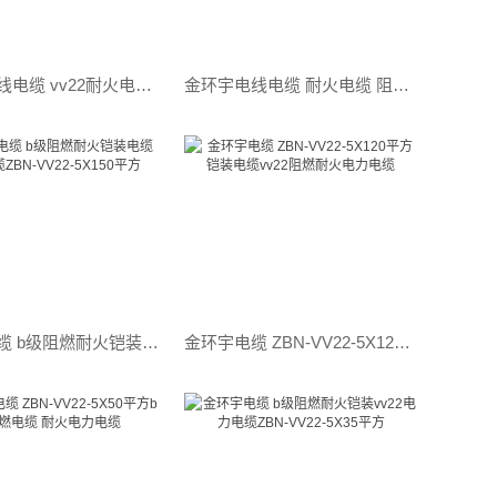
金环宇电线电缆 vv22耐火电缆ZBN-VV22-3X6+1X4阻燃b类电力电缆
金环宇电线电缆 耐火电缆 阻燃b类vv22电缆ZBN-VV22-3X4+1X2.5
金环宇电缆 b级阻燃耐火铠装电缆 vv22电缆ZBN-VV22-5X150平方
金环宇电缆 ZBN-VV22-5X120平方铠装电缆vv22阻燃耐火电力电缆