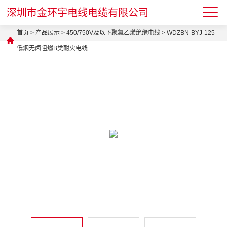
深圳市金环宇电线电缆有限公司
首页
>
产品展示
>
450/750V及以下聚氯乙烯绝缘电线
>
WDZBN-BYJ-125
低烟无卤阻燃B类耐火电线