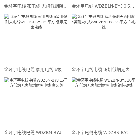
金环宇电线 布电线 无卤低烟阻燃B1级耐火电线WDZB1N-BYJ 0.75平方
金环宇电线 WDZB1N-BYJ 0.5平方 低烟无卤B1级阻燃耐火电线
金环宇电线电缆 家用电线 b级阻燃耐火电线WDZBN-BYJ 35平方 低烟无卤电线
金环宇电线电缆 深圳低烟无卤阻燃b类耐火电线WDZBN-BYJ 25平方 布电线
金环宇电线电缆 WDZBN-BYJ 16平方低烟无卤阻燃耐火电线 家装线
金环宇电线电缆 WDZBN-BYJ 10平方 低烟无卤阻燃耐火电线 铜芯硬线