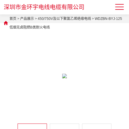
深圳市金环宇电线电缆有限公司
首页
>
产品展示
>
450/750V及以下聚氯乙烯绝缘电线
>
WDZBN-BYJ-125
低烟无卤阻燃B类耐火电线