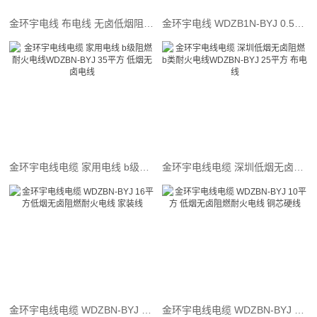
金环宇电线 布电线 无卤低烟阻燃B1级耐火电线WDZB1N-BYJ 0.75平方
金环宇电线 WDZB1N-BYJ 0.5平方 低烟无卤B1级阻燃耐火电线
金环宇电线电缆 家用电线 b级阻燃耐火电线WDZBN-BYJ 35平方 低烟无卤电线
金环宇电线电缆 深圳低烟无卤阻燃b类耐火电线WDZBN-BYJ 25平方 布电线
金环宇电线电缆 WDZBN-BYJ 16平方低烟无卤阻燃耐火电线 家装线
金环宇电线电缆 WDZBN-BYJ 10平方 低烟无卤阻燃耐火电线 铜芯硬线